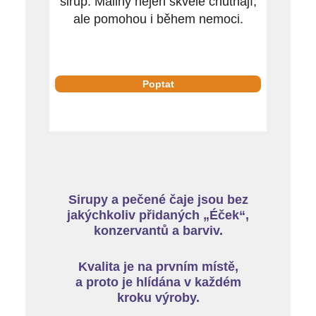
sirup. Maliny nejen skvěle chutnají,
ale pomohou i během nemoci.
Poptat
Sirupy a pečené čaje jsou bez
jakýchkoliv přidaných „Éček“,
konzervantů a barviv.
Kvalita je na prvním místě,
a proto je hlídána v každém
kroku výroby.