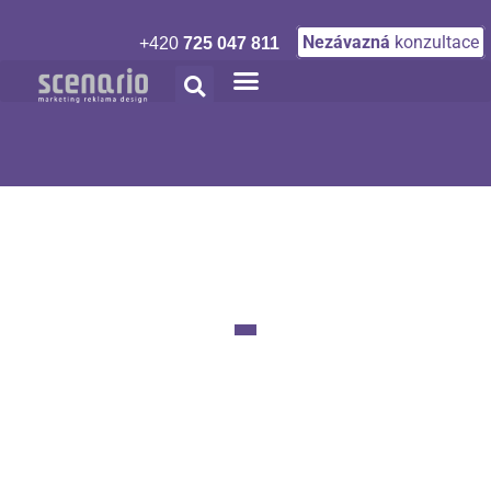
Nezávazná
konzultace
+420
725 047 811
Přírodní sirupy a čaje chutnají všem
Lahodné letní osvěžení z tradičních receptur a
vlastních surovin