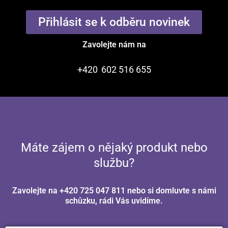
Přihlásit se k odběru novinek
Zavolejte nám na
+420
602 516 655
Máte zájem o nějaký produkt nebo
službu?
Zavolejte na +420 725 047 811 nebo si domluvte s námi
schůzku, rádi Vás uvidíme.