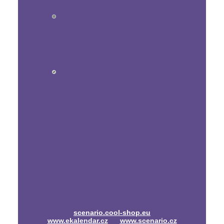
scenario.cool-shop.eu
www.ekalendar.cz
www.scenario.cz