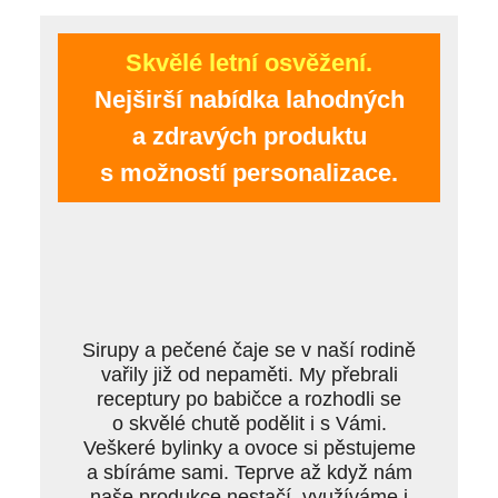
Skvělé letní osvěžení.
Nejširší nabídka lahodných
a zdravých produktu
s možností personalizace.
Sirupy a pečené čaje se v naší rodině
vařily již od nepaměti. My přebrali
receptury po babičce a rozhodli se
o skvělé chutě podělit i s Vámi.
Veškeré bylinky a ovoce si pěstujeme
a sbíráme sami. Teprve až když nám
naše produkce nestačí, využíváme i